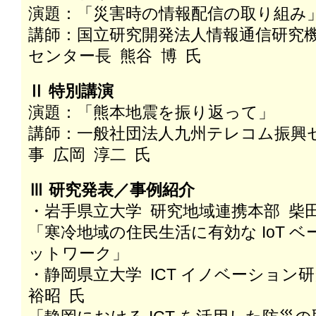
演題：「災害時の情報配信の取り組み
講師：国立研究開発法人情報通信研究機構
センター長 熊谷 博 氏
Ⅱ 特別講演
演題：「熊本地震を振り返って」
講師：一般社団法人九州テレコム振興センタ
事 広岡 淳二 氏
Ⅲ 研究発表／事例紹介
・岩手県立大学 研究地域連携本部 柴田
「寒冷地域の住民生活に有効な IoT 
ットワーク」
・静岡県立大学 ICT イノベーション
裕昭 氏